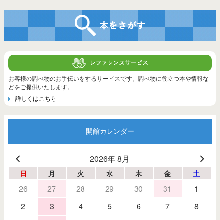
お客様の調べ物のお手伝いをするサービスです。調べ物に役立つ本や情報な
どをご提供いたします。
詳しくはこちら
開館カレンダー
2026年 8月
日
月
火
水
木
金
土
26
27
28
29
30
31
1
2
3
4
5
6
7
8