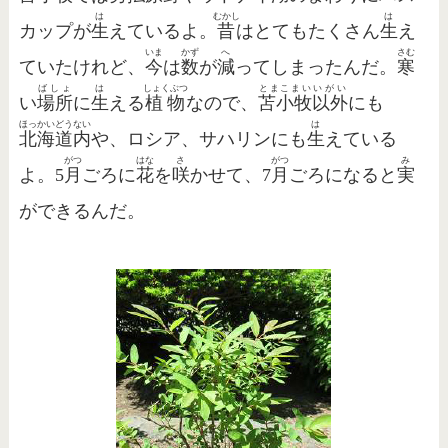
は
むかし
は
カップが
生
えているよ。
昔
はとてもたくさん
生
え
いま
かず
へ
さむ
ていたけれど、
今
は
数
が
減
ってしまったんだ。
寒
ばしょ
は
しょくぶつ
とまこまい
いがい
い
場所
に
生
える
植物
なので、
苫小牧
以外
にも
ほっかいどう
ない
は
北海道
内
や、ロシア、サハリンにも
生
えている
がつ
はな
さ
がつ
み
よ。5
月
ごろに
花
を
咲
かせて、7
月
ごろになると
実
ができるんだ。