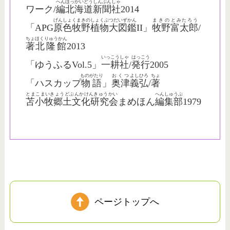
へん
ほっかいどう
しんぶんしゃ
ワーク/
編
北海道
新聞社
2014
げんしょくまきのしょくぶつだいずかん
まきの
とみたろう
「APG
原色牧野植物大図鑑
II」
牧野
富太郎
/
ちょ
ほくりゅうかん
著
北隆館
2013
いっこうしゃ
はっこう
「ゆうふるVol.5」
一耕社
/
発行
2005
ものがたり
おくつ
よしひろ
ちょ
「ハスカップ
物語
」
奥津
義弘
/
著
とまこまいきょうどぶんかけんきゅうかい
へんしゅうぶ
苫小牧郷土文化研究会
まめほん
編集部
1979
ページトップへ