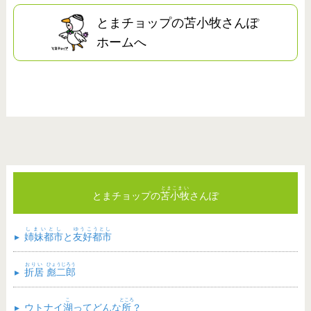
とまチョップの苫小牧さんぽ
ホームへ
とまこまい
とまチョップの
苫小牧
さんぽ
しまいとし
ゆうこうとし
▸
姉妹都市
と
友好都市
おりい
ひょうじろう
▸
折居
彪二郎
こ
ところ
▸
ウトナイ
湖
ってどんな
所
？