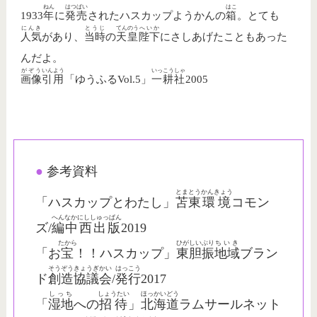
ねん
はつばい
はこ
1933
年
に
発売
されたハスカップようかんの
箱
。とても
にんき
とうじ
てんのう
へいか
人気
があり、
当時
の
天皇
陛下
にさしあげたこともあった
んだよ。
がぞう
いんよう
いっこう
しゃ
画像
引用
「ゆうふるVol.5」
一耕
社
2005
●
参考資料
とまとう
かんきょう
「ハスカップとわたし」
苫東
環境
コモン
へん
なかにししゅっぱん
ズ/
編
中西出版
2019
たから
ひがしいぶり
ちいき
「お
宝
！！ハスカップ」
東胆振
地域
ブラン
そうぞう
きょうぎかい
はっこう
ド
創造
協議会
/
発行
2017
しっち
しょうたい
ほっかいどう
「
湿地
への
招待
」
北海道
ラムサールネット