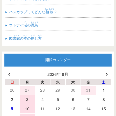
しょくぶつ
▸
ハスカップってどんな
植物
？
こ
やちょう
▸
ウトナイ
湖
の
野鳥
としょかん
ほん
さが
かた
▸
図書館
の
本
の
探
し
方
開館カレンダー
2026年 8月
日
月
火
水
木
金
土
26
27
28
29
30
31
1
2
3
4
5
6
7
8
9
10
11
12
13
14
15