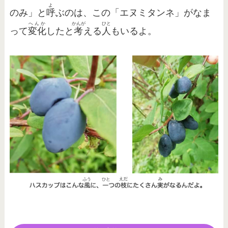
よ
のみ」と
呼
ぶのは、この「エヌミタンネ」がなま
へんか
かんが
ひと
って
変化
したと
考
える
人
もいるよ。