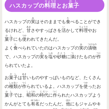
りょうり
かし
ハスカップの
料理
とお
菓子
み
た
ハスカップの
実
はそのままでも
食
べることができ
あま
い
りょうり
るけれど、
甘
さやすっぱさを
活
かして
料理
やお
かし
つか
菓子
にも
使
われてきたんだ。
た
み
つけもの
よく
食
べられていたのはハスカップの
実
の
漬物
み
しお
さとう
つ
つく
で、ハスカップの
実
を
塩
や
砂糖
に
漬
けたものが
作
られていたよ。
かし
あま
お
菓子
は
甘
いものやすっぱいものなど、たくさん
しゅるい
つく
つか
の
種類
が
作
られているよ。ハスカップを
使
ったお
かし
しょうわ
じだい
つく
菓子
では、
昭和
の
時代
に
作
られたハスカップよう
ゆうめい
ほか
かんがとても
有名
だったんだ。
他
にもジャムやキ
さけ
ざいりょう
いろいろ
つか