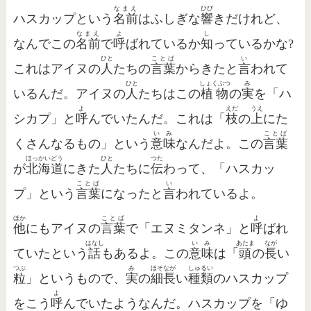
なまえ
ひび
ハスカップという
名前
はふしぎな
響
きだけれど、
なまえ
よ
し
なんでこの
名前
で
呼
ばれているか
知
っているかな?
ひと
ことば
い
これはアイヌの
人
たちの
言葉
からきたと
言
われて
ひと
しょくぶつ
み
いるんだ。アイヌの
人
たちはこの
植物
の
実
を「ハ
よ
えだ
うえ
シカプ」と
呼
んでいたんだ。これは「
枝
の
上
にた
いみ
ことば
くさんなるもの」という
意味
なんだよ。この
言葉
ほっかいどう
ひと
つた
が
北海道
にきた
人
たちに
伝
わって、「ハスカッ
ことば
い
プ」という
言葉
になったと
言
われているよ。
ほか
ことば
よ
他
にもアイヌの
言葉
で「エヌミタンネ」と
呼
ばれ
はなし
いみ
あたま
なが
ていたという
話
もあるよ。この
意味
は「
頭
の
長
い
つぶ
み
ほそなが
しゅるい
粒
」というもので、
実
の
細長
い
種類
のハスカップ
よ
をこう
呼
んでいたようなんだ。ハスカップを「ゆ