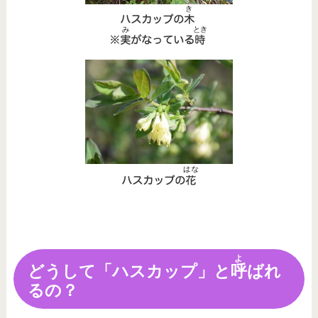
よ
どうして「ハスカップ」と
呼
ばれ
るの？