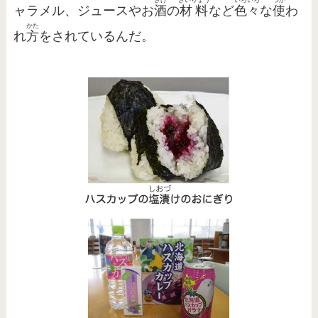
ャラメル、ジュースやお
酒
の
材料
など
色々
な
使
わ
かた
れ
方
をされているんだ。