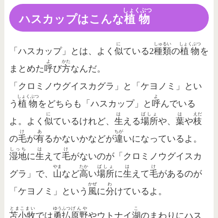
しょくぶつ
ハスカップはこんな
植物
に
しゅるい
しょくぶつ
「ハスカップ」とは、よく
似
ている2
種類
の
植物
を
よ
かた
まとめた
呼
び
方
なんだ。
「クロミノウグイスカグラ」と「ケヨノミ」とい
しょくぶつ
よ
う
植物
をどちらも「ハスカップ」と
呼
んでいる
に
は
ばしょ
は
えだ
よ。よく
似
ているけれど、
生
える
場所
や、
葉
や
枝
け
あ
ちが
の
毛
が
有
るかないかなどが
違
いになっているよ。
しっち
は
け
湿地
に
生
えて
毛
がないのが「クロミノウグイスカ
やま
たか
ばしょ
は
け
グラ」で、
山
など
高
い
場所
に
生
えて
毛
があるのが
かぜ
わ
「ケヨノミ」という
風
に
分
けているよ。
とまこまい
ゆうふつ
げんや
こ
苫小牧
では
勇払
原野
やウトナイ
湖
のまわりにハス