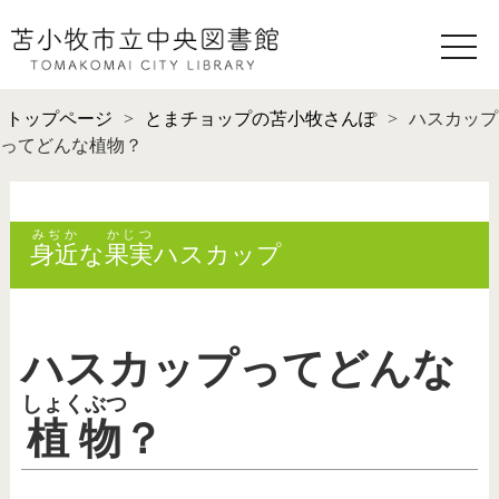
toggle
naviga
トップページ
>
とまチョップの苫小牧さんぽ
>
ハスカップ
ってどんな植物？
みぢか
かじつ
身近
な
果実
ハスカップ
ハスカップってどんな
しょくぶつ
植物
？