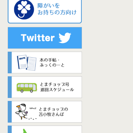
うじ
うじ
うじ
ちょう
しみん
寺
寺
寺
長
がせ
の
の
の
37
、
市民
ん
ん
ん
せい
、
産
産
産
生
けて
から
」に
」に
」に
し
ホー
う
もうで
光
詣
ち
にんき
にんき
にんき
ール
地
も
も
も
して
って
人気
人気
人気
と
ラー
って。
がわ
がわ
がわ
くりつ
ラー
川
川
川
国立
や
に
。
うどう
うどう
うどう