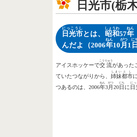
日光市
(
栃
にっこうし
しょうわ
ねん
日光市
とは、
昭和
57
年
ねん
がつ
に
んだよ（2006
年
10
月
1
こうりゅう
アイスホッケーで
交流
があった
しまい
とし
ていたつながりから、
姉妹
都市
ねん
がつ
にち
にっ
つあるのは、2006
年
3
月
20
日
に
日