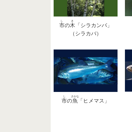
し
き
市
の
木
「シラカンバ」
（シラカバ）
にっこう
おくにっ
ふるかわ
し
さかな
1999
1999
1999
日光
奥日
古河
市
の
魚
「ヒメマス」
にっこ
と
たく
たく
たく
ｋｍ
むか
日光
き
止
クラ
たく
とうろく
とうろく
とうろく
すぎ
しょうわ
登録
登録
登録
杉
たこ
260
昭和
を
ムス
そう
の
僧
ぜんちょ
じょうや
きしん
の、
の、
の、
寄進
して
全
条
は、
2020
いえやす
いえやす
いえやす
にじゅう
こうえん
あしお