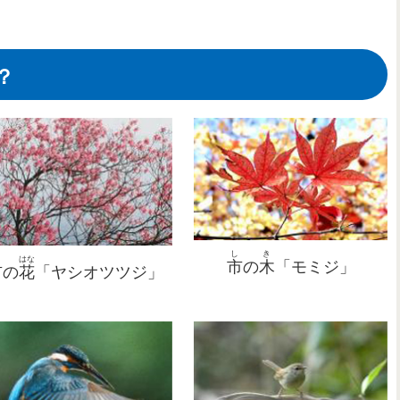
？
し
き
はな
市
の
木
「モミジ」
市
の
花
「ヤシオツツジ」
せかい
せかい
せかい
にっこう
いさん
いさん
いさん
ちゅうぜんじ
すぎなみき
にっこう
にっこう
にっこう
こ
かいどう
しゃじ
しゃじ
しゃじ
とちぎ
にっこう
世界
世界
世界
遺産
遺産
遺産
日光
中善寺
「
「
「
杉並木
日光
日光
日光
湖
の
の
の
街道
社寺
社寺
社寺
」
」
」
H.C.
栃木
日光
アイスバックス
さんぎょう
おくにっこう
いさん
あしお
しつげん
どうざん