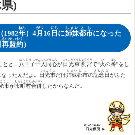
木県
)
ねん
がつ
にち
しまい
とし
（1982
年
）4
月
16
日
に
姉妹
都市
になった
ち
さい
めいやく
日
再
盟約
）
はちおうじ
せんにん
どうしん
にっこうとうしょうぐう
ひ
ばん
ことと、
八王子
千人
同心
が
日光東照宮
で“
火
の
番
”をし
にっこうし
しまい
とし
きねん
び
になったんだよ。
日光市
だけ
姉妹
都市
の
記念
日
がふた
こうし
しちょうそん
がっぺい
光市
が
市町村
合併
したからなんだ。