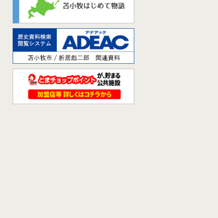
てギ
勝道
勝道
勝道