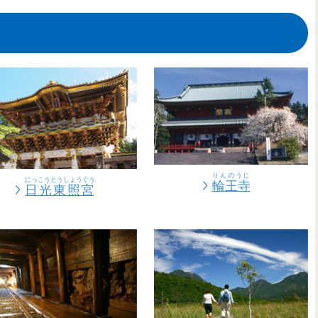
インシュタインも
公
公
公
指定
銅山
に
がまつられている
がまつられている
がまつられている
指定
されていて、1991
の400
されているんだ。
年
の
歴史
来
を
神社
神社
神社
たことがあるんだって。
学
年
ぶことができるよ。
なんだって。 「
なんだって。 「
なんだって。 「
には「
世界一
長
い
輪王寺
輪王寺
輪王寺
並木道
」は、
」は、
」は、
」とし
.C.
栃木
日光
アイスバックス』
公式
サイト
ん
ん
ん
こう
せかい
たび
きろく
にんてい
てら
てら
てら
とくがわ
とくがわ
とくがわ
いえみつ
いえみつ
いえみつ
こう
こう
こう
はか
はか
はか
://www.icebucks.jp/
人
人
人
光
世界
がつくったお
がつくったお
がつくったお
旅
記録
ナビ
に
認定
http://www.nikko-kankou.org/
寺
寺
寺
されたんだよ。
で、
で、
で、
徳川
徳川
徳川
家光
家光
家光
公
公
公
のお
のお
のお
墓
墓
墓
があるんだ。
があるんだ。
があるんだ。
りんのうじ
にっこうとうしょうぐう
輪王寺
日光東照宮