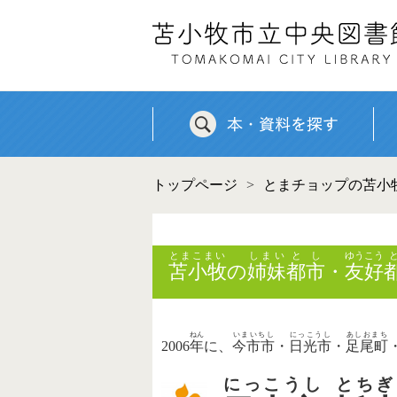
トップページ
>
とまチョップの苫小
とまこまい
しまい
とし
ゆうこう
苫小牧
の
姉妹
都市
・
友好
ねん
いまいちし
にっこうし
あしおまち
2006
年
に、
今市市
・
日光市
・
足尾町
にっこうし
とちぎ