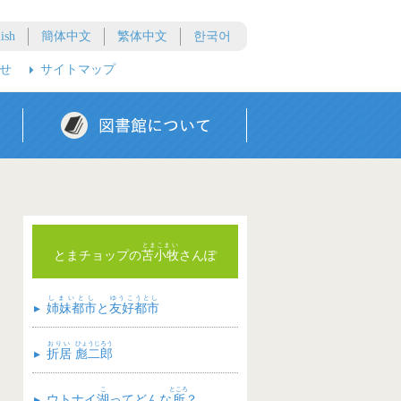
ish
簡体中文
繁体中文
한국어
せ
サイトマップ
中央図書館への指定管理制度導入
地域主権第2次一括法に基づく「苫小牧市立図書館条例の一部を改正する条例案」について
指定管理者制度導入開館時間の延長及び開館日の拡大について
とまこまい
とまチョップの
苫小牧
さんぽ
しまいとし
ゆうこうとし
▸
姉妹都市
と
友好都市
おりい
ひょうじろう
▸
折居
彪二郎
こ
ところ
▸
ウトナイ
湖
ってどんな
所
？