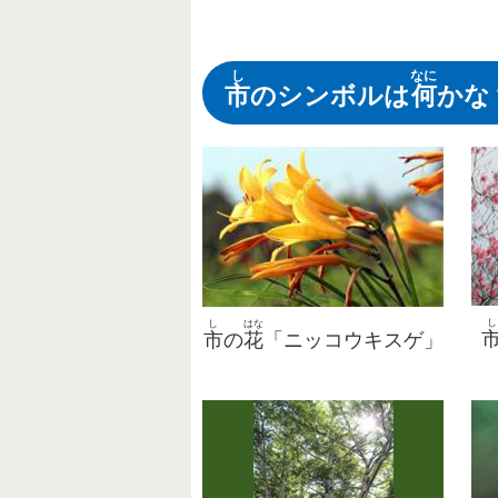
し
なに
市
のシンボルは
何
かな
し
し
はな
市
の
花
「ニッコウキスゲ」