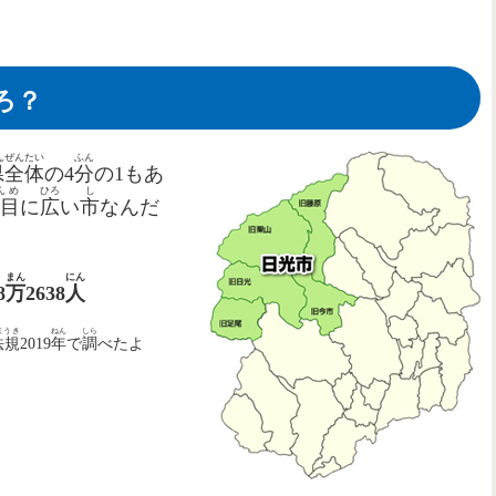
ろ？
んぜんたい
ふん
県全体
の4
分
の1もあ
んめ
ひろ
し
目
に
広
い
市
なんだ
まん
にん
8
万
2638
人
ほうき
ねん
しら
法規
2019
年
で
調
べたよ