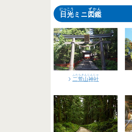
家康
家康
家康
二重
足尾
公園
やア
→『H
しょうに
しょうに
しょうに
にっ
にっこう
ずかん
https
ネス
→
上
上
上
日
日光
ミニ
図鑑
ふたらさんじんじゃ
二荒山神社