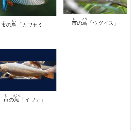
産業
奥日光
遺産
の
足尾
湿原
銅山
きぬがわおんせん
鬼怒川温泉
し
とり
し
とり
市
の
鳥
「ウグイス」
市
の
鳥
「カワセミ」
こう
ねん
ねん
ねん
かいどう
がつ
がつ
がつ
いりぐち
れいへいし
にち
にち
にち
にっこう
にっこう
にっこう
かいどう
みずうみ
さん
さん
さん
ない
ない
ない
あいづ
にし
かいどう
ふたらさんじんじゃ
ふたらさんじんじゃ
ふたらさんじんじゃ
まん
ねん
まえ
ふんか
かいどう
とうしょうぐう
とうしょうぐう
とうしょうぐう
ようがん
りんの
りんの
りんの
ぜん
かわ
でんこう
ぶ
たいしょう
ねん
そうぶ
かつどう
ていし
ご
し
さかな
光
年
年
年
街道
12
12
12
の
月
月
月
・
入口
2
2
2
例幣使
日
日
日
にある
、
、
、
日光
日光
日光
街道
湖
山
山
山
・
内
内
内
。およそ2
会津
にある
にある
にある
西
街道
二荒山神社
二荒山神社
二荒山神社
万
の３つの
年
前
の
噴火
、
、
、
街道
東照宮
東照宮
東照宮
で、
にある、
溶岩
、
、
、
輪王
輪王
輪王
で
全
川
電工
アイスホッケー
部
（
大正
14
年
創部
）の
活動
停止
後
市
の
魚
「イワナ」
うし
にほんいち
こくほう
こくほう
こくほう
すぎなみき
ゆ
こう
じゅうよう
じゅうよう
じゅうよう
こ
と
とくがわけ
ゆかわ
ぶんかざい
ぶんかざい
ぶんかざい
よ
せんじょうがはら
ちゅうぜんじこ
ちゅうしん
にほん
まわ
まわ
まわ
まつだいらまさつな
さいしょ
おたしろ
ちいき
ちいき
ちいき
がはら
こうがい
ねん
めいじじだい
せかい
せかい
せかい
いじょう
いさ
いさ
いさ
はっ
さい
さんの
さんの
さんの
ほどの
し“
市
められてできたんだよ。
にある
日本一
国宝
国宝
国宝
杉並木
湯
の
や
や
や
ノ
鉱
。
湖
重要
重要
重要
都
、
徳川家
”と
湯川
文化財
文化財
文化財
呼
ばれ、
、
の
戦場ヶ原
中禅寺湖
忠臣
やその
やその
やその
日本
・
周
周
周
松平正綱
で
、
のあたりは、
りの
りの
りの
最初
小田代
地域
地域
地域
に「
が20
原
が「
が「
が「
公害
のうちの
年
明治時代
世界
世界
世界
」が
以上
遺
遺
遺
発
か
ブとして
再
スタートしたアイスホッケーのプロチーム。
かんこうきゃく
おとず
ゆうめい
おんせん
ち
えどじだい
にっこ
さんの
観光客
が
訪
れる
有名
な
温泉
地
。
江戸時代
は、
日
しょくじゅ
はじ
ゆうめい
いえやす
あしお
たいしかん
おくにっこう
どうざん
ふたらさんじんじゃ
ふたらさんじんじゃ
ふたらさんじんじゃ
かいき
はくぶつかん
べっそう
とし
しつげん
にっこうとうしょうぐう
た
えんむす
えんむす
えんむす
がいこくじん
さんどう
ねん
でんしゃ
りやく
りやく
りやく
なみき
ひしょ
の
とちぎ
けんりつ
にっこう
きりふり
とでも
.41ヘクタールが「
されたんだよ。 「
されたんだよ。 「
されたんだよ。 「
の
植樹
初
めころに、
し、
有名
家康
な
足尾
の33
大使館
奥日光
銅山
二荒山神社
二荒山神社
二荒山神社
回忌
の
の
の
の
博物館
別荘
年
湿原
に
が
」は、
」は、
」は、
日光東照宮
」として2005
では、トロッコ
建
てられ、
縁結
縁結
縁結
びのご
びのご
びのご
の
外国人
参道
年
、ラムサ
電車
利益
利益
利益
並木
の
に
避暑
で
で
で
と
乗
タジアムは
栃木
県立
日光
霧降
アイスアリーナ。チームカ
りょ
だいみょう
はい
ゆいしょ
ただ
おんせん
侶
や
大名
だけしか
入
れなかった
由緒
正
しい
温泉
なんだ
う
く
にっこう
にっこう
にっこう
しっち
ゆうめい
きふ
さん
さん
さん
しんこう
しんこう
しんこう
とうろく
こうどう
はい
にっこう
ばしょ
ばしょ
ばしょ
おくにっこう
かなや
とくべつ
こうせき
しせき
にっこうとうしょうぐう
にっこうとうしょうぐう
にっこうとうしょうぐう
しつげん
どう
とくべつ
ぜんいき
てんねん
きねんぶつ
にっこう
ひみつ
とく
とく
とく
こ
くろ
しろ
も
長
約
日光
日光
日光
（
700メートルの
湿地
寄付
有名
山
山
山
に
信仰
信仰
信仰
）したのがはじまり。
だったんだ。「
登録
のはじまりの
のはじまりの
のはじまりの
されたよ。「
坑道
に
入
日光
って、
場所
場所
場所
奥日光
金谷
。 「
。 「
。 「
特別
鉱石
ホテル」にはヘレン・ケ
の
史跡
日光東照宮
日光東照宮
日光東照宮
湿原
から
と
」は
銅
特別
ができる
全域
天然
」は、
」は、
」は、
が
記念物
日光
秘密
徳
徳
徳
黒
・
白
・オレンジだよ。
ねん
がつ
にっこう
たび
い
年
2
月
の「
日光
旅
ナビ」アクセスランキング1
位
だったよ
こう
こう
こう
どうざん
してい
してい
ねん
れきし
き
じんじゃ
じんじゃ
じんじゃ
まな
ねん
せかいいち
なが
りんのうじ
りんのうじ
りんのうじ
なみきみち
しょ
しょ
しょ
とちぎ
にっこう
こうしき