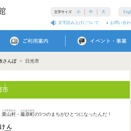
小
中
大
Engl
文字サイズ
文字読み上げについて
お問い合わ
とまチョップ号巡回スケジュール
牧さんぽ
>
日光市
とし
都市
くりやまむら
ふじはらまち
・
栗山村
・
藤原町
の5つのまちがひとつになったんだ！
けん