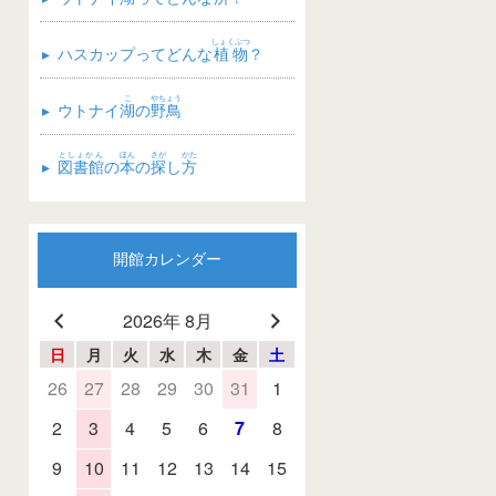
しょくぶつ
▸
ハスカップってどんな
植物
？
こ
やちょう
▸
ウトナイ
湖
の
野鳥
としょかん
ほん
さが
かた
▸
図書館
の
本
の
探
し
方
開館カレンダー
2026年 8月
日
月
火
水
木
金
土
26
27
28
29
30
31
1
2
3
4
5
6
7
8
9
10
11
12
13
14
15