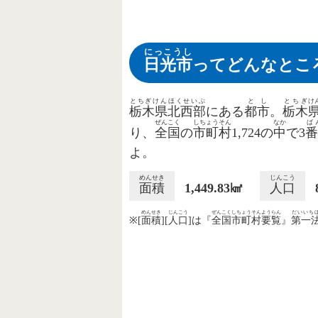
にっこうし
日光市
ってどんなとこ
とちぎけん
ほくせいぶ
とし
とちぎ
け
栃木県
北西部
にある
都市
。
栃木
ぜんこく
しちょうそん
なか
ば
り、
全国
の
市町村
1,724の
中
で3
番
よ。
めんせき
じんこう
面積
1,449.83㎢
人口
めんせき
じんこう
ぜんこく
しちょうそん
ようらん
だいいち
※[
面積
][
人口
]は『
全国
市町村
要覧
』
第一