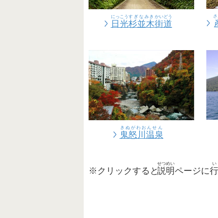
さ
にっこう
すぎなみき
かいどう
日光
杉並木
街道
きぬがわおんせん
鬼怒川温泉
せつめい
い
※クリックすると
説明
ページに