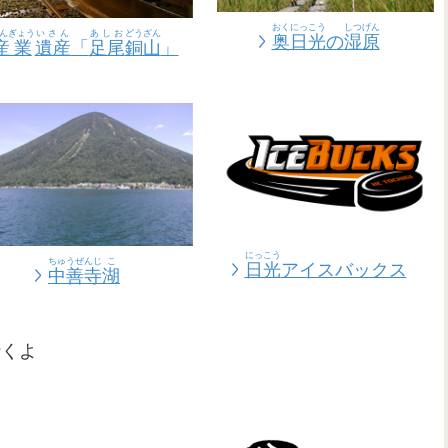
おくにっこう
しつげん
んぎょう
いさん
あしお
どうざん
奥日光
の
湿原
産業
遺産
「
足尾
銅山
」
にっこう
ちゅうぜんじ
こ
日光
アイスバックス
中善寺
湖
行
くよ